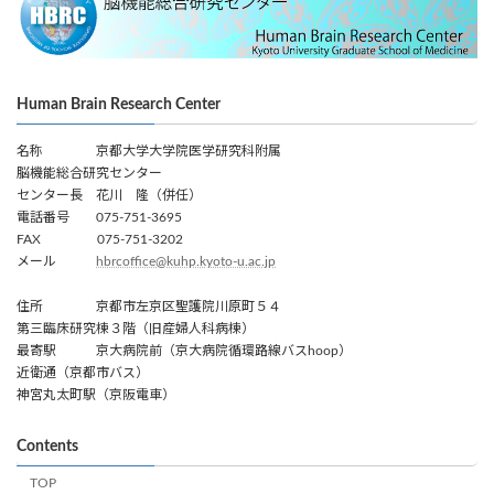
Human Brain Research Center
名称 京都大学大学院医学研究科附属
脳機能総合研究センター
センター長 花川 隆（併任）
電話番号 075-751-3695
FAX 075-751-3202
メール
hbrcoffice@kuhp.kyoto-u.ac.jp
住所 京都市左京区聖護院川原町５４
第三臨床研究棟３階（旧産婦人科病棟）
最寄駅 京大病院前（京大病院循環路線バスhoop）
近衛通（京都市バス）
神宮丸太町駅（京阪電車）
Contents
TOP