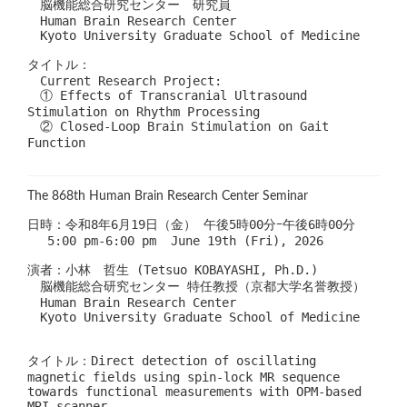
　脳機能総合研究センター　研究員
　Human Brain Research Center
　Kyoto University Graduate School of Medicine
タイトル： 
　Current Research Project:
　① Effects of Transcranial Ultrasound 
Stimulation on Rhythm Processing 
　② Closed-Loop Brain Stimulation on Gait 
Function
The 868th Human Brain Research Center Seminar
日時：令和8年6月19日（金） 午後5時00分ｰ午後6時00分
　 5:00 pm-6:00 pm  June 19th (Fri), 2026
演者：小林　哲生 (Tetsuo KOBAYASHI, Ph.D.)
　脳機能総合研究センター 特任教授（京都大学名誉教授）
　Human Brain Research Center
　Kyoto University Graduate School of Medicine  
タイトル：Direct detection of oscillating 
magnetic fields using spin-lock MR sequence 
towards functional measurements with OPM-based 
MRI scanner  