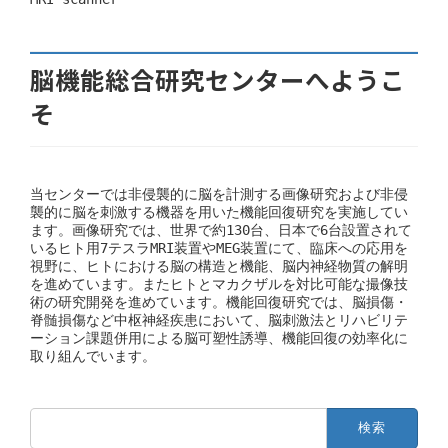
脳機能総合研究センターへようこ
そ
当センターでは非侵襲的に脳を計測する画像研究および非侵
襲的に脳を刺激する機器を用いた機能回復研究を実施してい
ます。画像研究では、世界で約130台、日本で6台設置されて
いるヒト用7テスラMRI装置やMEG装置にて、臨床への応用を
視野に、ヒトにおける脳の構造と機能、脳内神経物質の解明
を進めています。またヒトとマカクザルを対比可能な撮像技
術の研究開発を進めています。機能回復研究では、脳損傷・
脊髄損傷など中枢神経疾患において、脳刺激法とリハビリテ
ーション課題併用による脳可塑性誘導、機能回復の効率化に
取り組んでいます。
検
索: