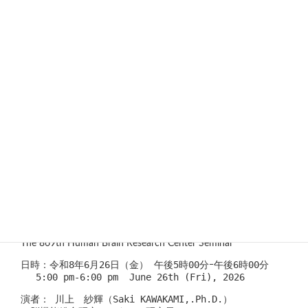
演者：蘭　子国 ( Ziguo (Spencer) Lan )
　京都大学医学研究科先端国際精神医学講座　大学院生
　Department of Frontier & International 
Psychiatry,
　Kyoto University Graduate School of Medicine
　京都大学高等研究院ヒト生物学高等研究拠点
　神経科学グループ（伊佐G）
　Department of Evolutionary Neuroscience (Isa 
G),
　Institute for the Advanced Study of Human 
Biology (WPI-ASHBi),
　Kyoto University
タイトル：  Behavioral profiling of a novel 
DISC1-perturbed macaque model: insights from 
cognitive and social behavioral tasks 
The 869th Human Brain Research Center Seminar
日時：令和8年6月26日（金） 午後5時00分ｰ午後6時00分
　 5:00 pm-6:00 pm  June 26th (Fri), 2026
演者： 川上　紗輝（Saki KAWAKAMI,.Ph.D.）