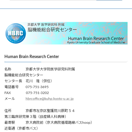
Human Brain Research Center
名称 京都大学大学院医学研究科附属
脳機能総合研究センター
センター長 花川 隆（併任）
電話番号 075-751-3695
FAX 075-751-3202
メール
hbrcoffice@kuhp.kyoto-u.ac.jp
住所 京都市左京区聖護院川原町５４
第三臨床研究棟３階（旧産婦人科病棟）
最寄駅 京大病院前（京大病院循環路線バスhoop）
近衛通（京都市バス）